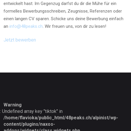
entwickelt hast. Im Gegenzug darfst du dir die Mühe für ein
formelles Bewerbungsschreiben, Zeugnisse, Referenzen oder
einen langen CV sparen. Schicke uns deine Bewerbung einfach
an
info@48peaks.ch
. Wir freuen uns, von dir zu lesen!
Jetzt bewerben
Warning
: Undefined array key "tiktok" in
/home/flavioka/public_html/48peaks.ch/alpinist/wp-
content/plugins/naxos-
addons/widgets/class.widgets.php